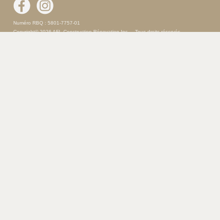
Numéro RBQ : 5801-7757-01
Copyright© 2026 AFL Construction Rénovation Inc. – Tous droits réservés
Politique de confidentialité