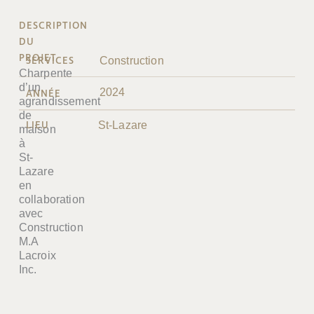
DESCRIPTION
DU
PROJET
SERVICES
Construction
Charpente
d’un
2024
ANNÉE
agrandissement
de
LIEU
St-Lazare
maison
à
St-
Lazare
en
collaboration
avec
Construction
M.A
Lacroix
Inc.