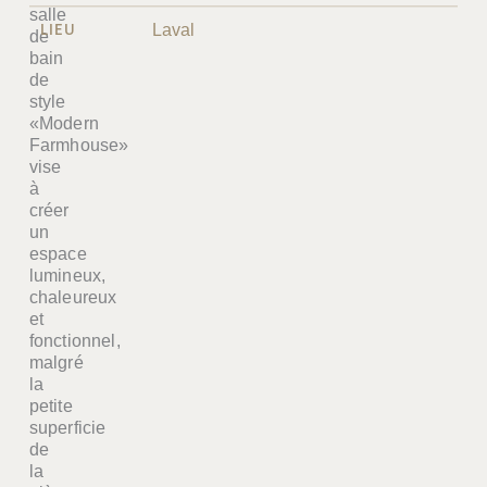
salle
LIEU
Laval
de
bain
de
style
«Modern
Farmhouse»
vise
à
créer
un
espace
lumineux,
chaleureux
et
fonctionnel,
malgré
la
petite
superficie
de
la