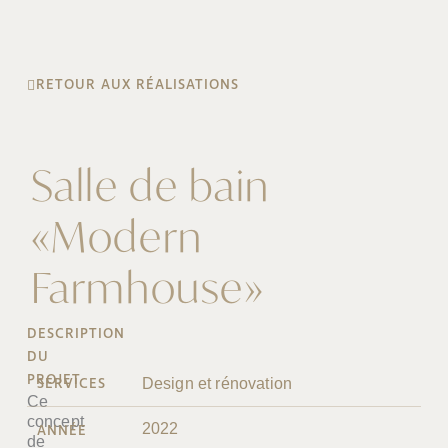
RETOUR AUX RÉALISATIONS
Salle de bain
«Modern
Farmhouse»
DESCRIPTION
DU
PROJET
SERVICES
Design et rénovation
Ce
concept
2022
ANNÉE
de