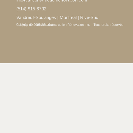
(514) 915-6732
Vaudreuil-Soulanges | Montréal | Rive-Sud
Copyright© 2026 AFL Construction Rénovation Inc. – Tous droits réservés
Politique de confidentialité